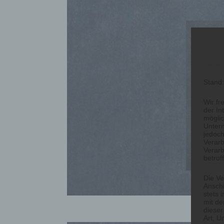
Daten
Stand
Wir fr
der In
möglic
Unter
jedoch
Verarb
Verarb
betrof
Die Ve
Anschr
stets 
mit de
dieser
Art, U