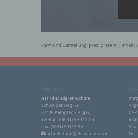
Person
oder i
bezieh
indire
einer
oder 
physio
sozial
Form und Darstellung: prezi present |
Inhalt: 
b) be
Betrof
deren 
verarb
c) Ve
Verarb
Kontakt
Lin
Vorga
person
Astrid-Lindgren-Schule
Kör
Ordnen
Abfrag
Schwalbenweg 63
Allg
eine a
87439 Kempten / Allgäu
CAP 
Einsch
Telefon: (08 31) 59 113-20
Inkl
d) Ei
Fax: (0831) 59113-98
Staa
Einsch
schulleitung@als-kempten.de
Der 
person