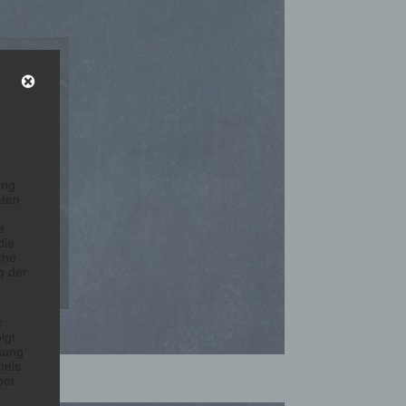
ung
aten
e
die
che
g der
r
lgt
mung
tels
ber