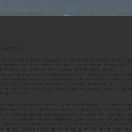
schutzerklärung
: 09.08.2026
euen uns sehr über Ihr Interesse an unserem Unternehmen. Eine Nutz
ternetseiten ist grundsätzlich ohne jede Angabe personenbezogener D
h. Sofern eine betroffene Person besondere Services unseres
nehmens über unsere Internetseite in Anspruch nehmen möchte, könnt
 eine Verarbeitung personenbezogener Daten erforderlich werden. Ist 
eitung personenbezogener Daten erforderlich und besteht für eine sol
eitung keine gesetzliche Grundlage, holen wir generell eine Einwilligun
fenen Person ein.
rarbeitung personenbezogener Daten, beispielsweise des Namens, de
ift, E-Mail-Adresse oder Telefonnummer einer betroffenen Person, erfo
im Einklang mit der Datenschutz-Grundverordnung und in Übereinstim
n für uns geltenden landesspezifischen Datenschutzbestimmungen. Mit
 Datenschutzerklärung möchte unser Unternehmen die Öffentlichkeit ü
mfang und Zweck der von uns erhobenen, genutzten und verarbeiteten