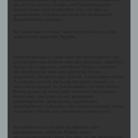
als auch für unsere Kunden und Geschäftspartner
einfach lesbar und verständlich sein. Um dies zu
gewährleisten, möchten wir vorab die verwendeten
Begrifflichkeiten erläutern.
Wir verwenden in dieser Datenschutzerklärung unter
anderem die folgenden Begriffe:
a) personenbezogene Daten
Personenbezogene Daten sind alle Informationen, die
sich auf eine identifizierte oder identifizierbare natürliche
Person (im Folgenden „betroffene Person") beziehen.
Als identifizierbar wird eine natürliche Person
angesehen, die direkt oder indirekt, insbesondere mittels
Zuordnung zu einer Kennung wie einem Namen, zu
einer Kennnummer, zu Standortdaten, zu einer Online-
Kennung oder zu einem oder mehreren besonderen
Merkmalen, die Ausdruck der physischen,
physiologischen, genetischen, psychischen,
wirtschaftlichen, kulturellen oder sozialen Identität dieser
natürlichen Person sind, identifiziert werden kann.
b) betroffene Person
Betroffene Person ist jede identifizierte oder
identifizierbare natürliche Person, deren
personenbezogene Daten von dem für die Verarbeitung