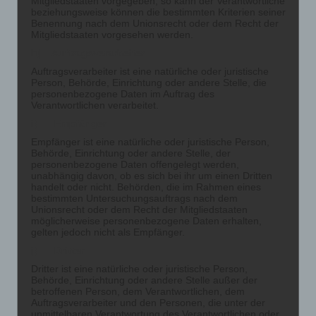
Mitgliedstaaten vorgegeben, so kann der Verantwortliche
beziehungsweise können die bestimmten Kriterien seiner
Benennung nach dem Unionsrecht oder dem Recht der
Mitgliedstaaten vorgesehen werden.
h) Auftragsverarbeiter
Auftragsverarbeiter ist eine natürliche oder juristische
Person, Behörde, Einrichtung oder andere Stelle, die
personenbezogene Daten im Auftrag des
Verantwortlichen verarbeitet.
i) Empfänger
Empfänger ist eine natürliche oder juristische Person,
Behörde, Einrichtung oder andere Stelle, der
personenbezogene Daten offengelegt werden,
unabhängig davon, ob es sich bei ihr um einen Dritten
handelt oder nicht. Behörden, die im Rahmen eines
bestimmten Untersuchungsauftrags nach dem
Unionsrecht oder dem Recht der Mitgliedstaaten
möglicherweise personenbezogene Daten erhalten,
gelten jedoch nicht als Empfänger.
j) Dritter
Dritter ist eine natürliche oder juristische Person,
Behörde, Einrichtung oder andere Stelle außer der
betroffenen Person, dem Verantwortlichen, dem
Auftragsverarbeiter und den Personen, die unter der
unmittelbaren Verantwortung des Verantwortlichen oder