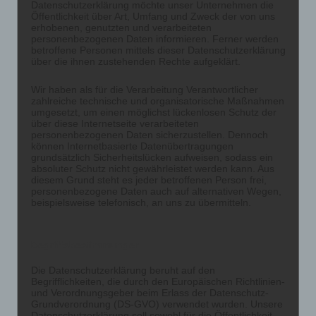
Datenschutzerklärung möchte unser Unternehmen die
Öffentlichkeit über Art, Umfang und Zweck der von uns
erhobenen, genutzten und verarbeiteten
personenbezogenen Daten informieren. Ferner werden
betroffene Personen mittels dieser Datenschutzerklärung
über die ihnen zustehenden Rechte aufgeklärt.
Wir haben als für die Verarbeitung Verantwortlicher
zahlreiche technische und organisatorische Maßnahmen
umgesetzt, um einen möglichst lückenlosen Schutz der
über diese Internetseite verarbeiteten
personenbezogenen Daten sicherzustellen. Dennoch
können Internetbasierte Datenübertragungen
grundsätzlich Sicherheitslücken aufweisen, sodass ein
absoluter Schutz nicht gewährleistet werden kann. Aus
diesem Grund steht es jeder betroffenen Person frei,
personenbezogene Daten auch auf alternativen Wegen,
beispielsweise telefonisch, an uns zu übermitteln.
Begriffsbestimmungen
Die Datenschutzerklärung beruht auf den
Begrifflichkeiten, die durch den Europäischen Richtlinien-
und Verordnungsgeber beim Erlass der Datenschutz-
Grundverordnung (DS-GVO) verwendet wurden. Unsere
Datenschutzerklärung soll sowohl für die Öffentlichkeit