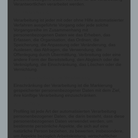
Verantwortlichen verarbeitet werden.
c) Verarbeitung
Verarbeitung ist jeder mit oder ohne Hilfe automatisierter
Verfahren ausgeführte Vorgang oder jede solche
Vorgangsreihe im Zusammenhang mit
personenbezogenen Daten wie das Erheben, das
Erfassen, die Organisation, das Ordnen, die
Speicherung, die Anpassung oder Veränderung, das
Auslesen, das Abfragen, die Verwendung, die
Offenlegung durch Übermittlung, Verbreitung oder eine
andere Form der Bereitstellung, den Abgleich oder die
Verknüpfung, die Einschränkung, das Löschen oder die
Vernichtung.
d) Einschränkung der Verarbeitung
Einschränkung der Verarbeitung ist die Markierung
gespeicherter personenbezogener Daten mit dem Ziel,
ihre künftige Verarbeitung einzuschränken.
e) Profiling
Profiling ist jede Art der automatisierten Verarbeitung
personenbezogener Daten, die darin besteht, dass diese
personenbezogenen Daten verwendet werden, um
bestimmte persönliche Aspekte, die sich auf eine
natürliche Person beziehen, zu bewerten, insbesondere,
um Aspekte bezüglich Arbeitsleistung, wirtschaftlicher