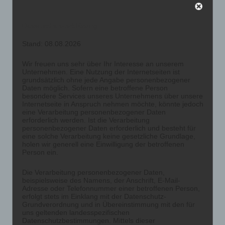
Datenschutzerklärung
Stand: 08.08.2026
Wir freuen uns sehr über Ihr Interesse an unserem
Unternehmen. Eine Nutzung der Internetseiten ist
grundsätzlich ohne jede Angabe personenbezogener
Daten möglich. Sofern eine betroffene Person
besondere Services unseres Unternehmens über unsere
Internetseite in Anspruch nehmen möchte, könnte jedoch
eine Verarbeitung personenbezogener Daten
erforderlich werden. Ist die Verarbeitung
personenbezogener Daten erforderlich und besteht für
eine solche Verarbeitung keine gesetzliche Grundlage,
holen wir generell eine Einwilligung der betroffenen
Person ein.
Die Verarbeitung personenbezogener Daten,
beispielsweise des Namens, der Anschrift, E-Mail-
Adresse oder Telefonnummer einer betroffenen Person,
erfolgt stets im Einklang mit der Datenschutz-
Grundverordnung und in Übereinstimmung mit den für
uns geltenden landesspezifischen
Datenschutzbestimmungen. Mittels dieser