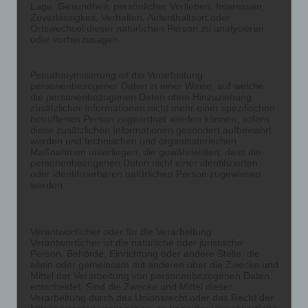
Lage, Gesundheit, persönlicher Vorlieben, Interessen,
Zuverlässigkeit, Verhalten, Aufenthaltsort oder
Ortswechsel dieser natürlichen Person zu analysieren
oder vorherzusagen.
f) Pseudonymisierung
Pseudonymisierung ist die Verarbeitung
personenbezogener Daten in einer Weise, auf welche
die personenbezogenen Daten ohne Hinzuziehung
zusätzlicher Informationen nicht mehr einer spezifischen
betroffenen Person zugeordnet werden können, sofern
diese zusätzlichen Informationen gesondert aufbewahrt
werden und technischen und organisatorischen
Maßnahmen unterliegen, die gewährleisten, dass die
personenbezogenen Daten nicht einer identifizierten
oder identifizierbaren natürlichen Person zugewiesen
werden.
g) Verantwortlicher oder für die Verarbeitung
Verantwortlicher
Verantwortlicher oder für die Verarbeitung
Verantwortlicher ist die natürliche oder juristische
Person, Behörde, Einrichtung oder andere Stelle, die
allein oder gemeinsam mit anderen über die Zwecke und
Mittel der Verarbeitung von personenbezogenen Daten
entscheidet. Sind die Zwecke und Mittel dieser
Verarbeitung durch das Unionsrecht oder das Recht der