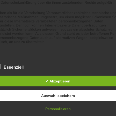
 von uns mit Punsch und Waffeln bewirtet.
 Datenschutzerklärung über die ihnen zustehenden Rechte aufgeklärt.
ben als für die Verarbeitung Verantwortlicher zahlreiche technische un
isatorische Maßnahmen umgesetzt, um einen möglichst lückenlosen S
er diese Internetseite verarbeiteten personenbezogenen Daten
zustellen. Dennoch können Internetbasierte Datenübertragungen
ätzlich Sicherheitslücken aufweisen, sodass ein absoluter Schutz nicht
leistet werden kann. Aus diesem Grund steht es jeder betroffenen Pe
personenbezogene Daten auch auf alternativen Wegen, beispielsweise
nisch, an uns zu übermitteln.
ffsbestimmungen
tenschutzerklärung beruht auf den Begrifflichkeiten, die durch den
Essenziell
ischen Richtlinien- und Verordnungsgeber beim Erlass der Datenschut
verordnung (DS-GVO) verwendet wurden. Unsere Datenschutzerklärun
 für die Öffentlichkeit als auch für unsere Kunden und Geschäftspartne
✓ Akzeptieren
h lesbar und verständlich sein. Um dies zu gewährleisten, möchten wir
rwendeten Begrifflichkeiten erläutern.
Auswahl speichern
rwenden in dieser Datenschutzerklärung unter anderem die folgenden
fe:
Personalisieren
rsonenbezogene Daten