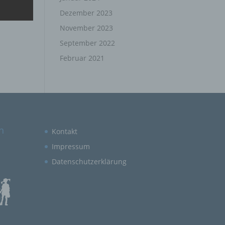
rte
Dezember 2023
t oder
November 2023
n, zu
em
September 2022
Februar 2021
,
hen
n
rte
Kontakt
Impressum
, das
as
Datenschutzerklärung
 oder