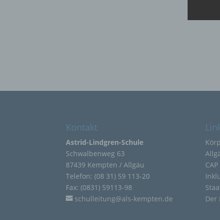
Person
oder i
bezieh
indire
einer
oder 
physio
sozial
b) be
Betrof
deren 
verarb
c) Ve
Kontakt
Lin
Verarb
Vorga
Astrid-Lindgren-Schule
Kör
person
Ordnen
Schwalbenweg 63
Allg
Abfrag
87439 Kempten / Allgäu
CAP 
eine a
Einsch
Telefon: (08 31) 59 113-20
Inkl
Fax: (0831) 59113-98
Staa
d) Ei
schulleitung@als-kempten.de
Der 
Einsch
person
einzu