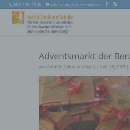
(08 31) 59 113-20
schulleitung@als-kempten.de
Adventsmarkt der Ber
von
Annette Feldmann-Vogel
|
Nov. 29, 2023