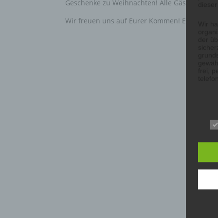
Geschenke zu Weihnachten! Alle Gäste werden
dieser
Wir freuen uns auf Eurer Kommen! Eure BS
Wir ha
organ
der üb
sicher
grunds
gewähr
frei, 
telefo
Begri
Die Da
Europä
Grund
sowohl
einfac
die ve
Wir ve
Begrif
a) pe