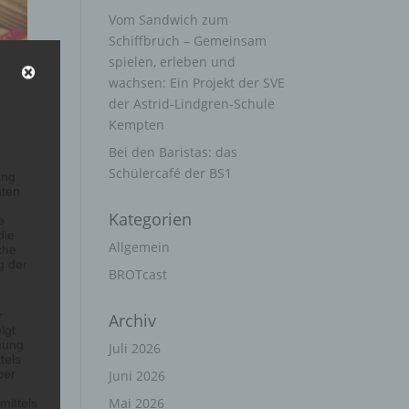
Vom Sandwich zum
Schiffbruch – Gemeinsam
spielen, erleben und
wachsen: Ein Projekt der SVE
der Astrid-Lindgren-Schule
Kempten
Bei den Baristas: das
Schülercafé der BS1
ung
aten
Kategorien
e
die
Allgemein
che
g der
BROTcast
r
Archiv
lgt
mung
Juli 2026
tels
ber
Juni 2026
Mai 2026
mittels