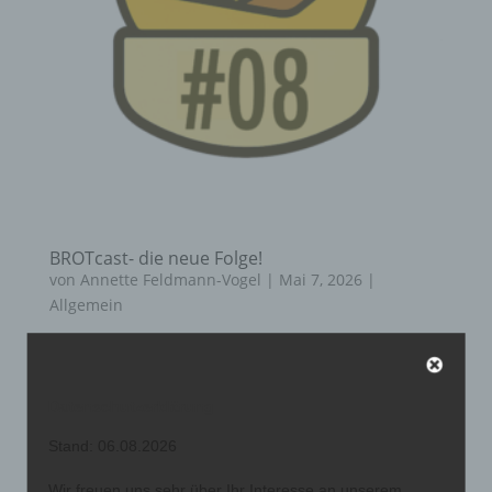
BROTcast- die neue Folge!
von
Annette Feldmann-Vogel
|
Mai 7, 2026
|
Allgemein
Die neue BROTcast Folge der BS1 ist da! Einfach
anklicken und reinhören:
Datenschutzerklärung
Stand: 06.08.2026
Wir freuen uns sehr über Ihr Interesse an unserem