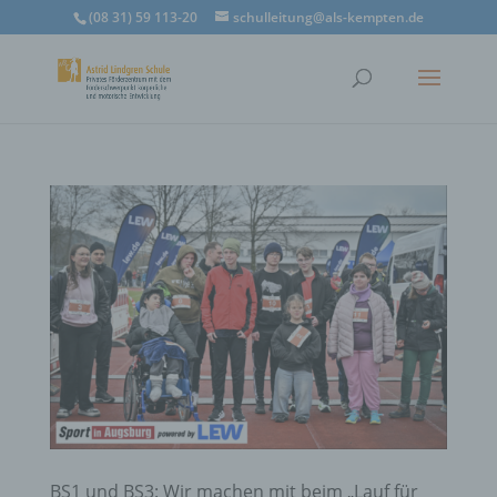
(08 31) 59 113-20
schulleitung@als-kempten.de
BS1 und BS3: Wir machen mit beim „Lauf für